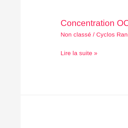
Concentration O
Concentration
OCD
Non classé
/
Cyclos Ran
et
CCC
Lire la suite »